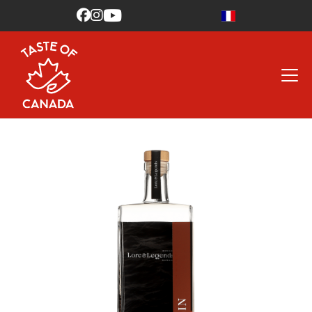


