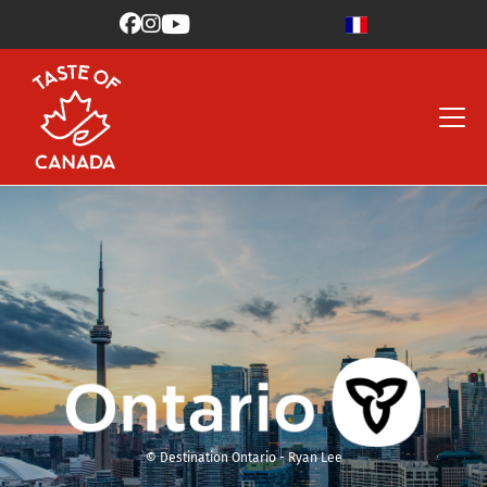



© Destination Ontario - Ryan Lee