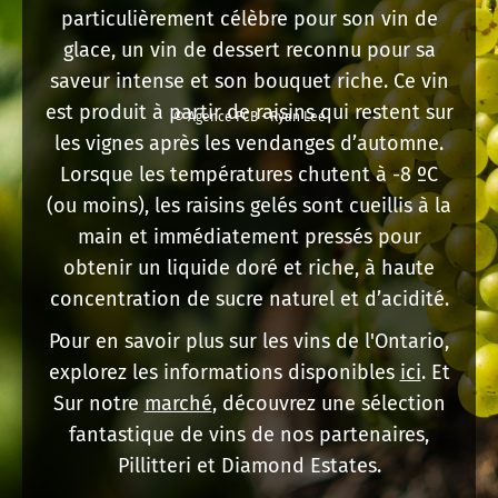
particulièrement célèbre pour son vin de
glace, un vin de dessert reconnu pour sa
saveur intense et son bouquet riche. Ce vin
est produit à partir de raisins qui restent sur
© Agence FCB - Ryan Lee
les vignes après les vendanges d’automne.
Lorsque les températures chutent à -8 ºC
(ou moins), les raisins gelés sont cueillis à la
main et immédiatement pressés pour
obtenir un liquide doré et riche, à haute
concentration de sucre naturel et d’acidité.
Pour en savoir plus sur les vins de l'Ontario,
explorez les informations disponibles
ici
. Et
Sur notre
marché
, découvrez une sélection
fantastique de vins de nos partenaires,
Pillitteri et Diamond Estates.