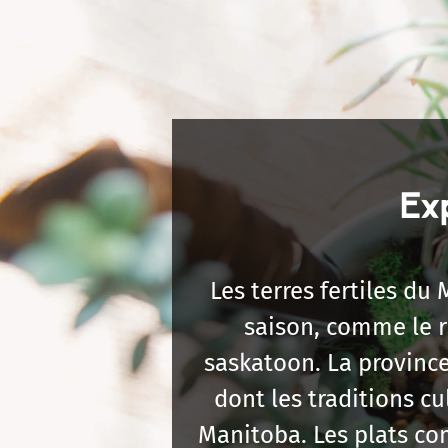
Exp
Les terres fertiles du
saison, comme le r
saskatoon. La provinc
dont les traditions c
Manitoba. Les plats c