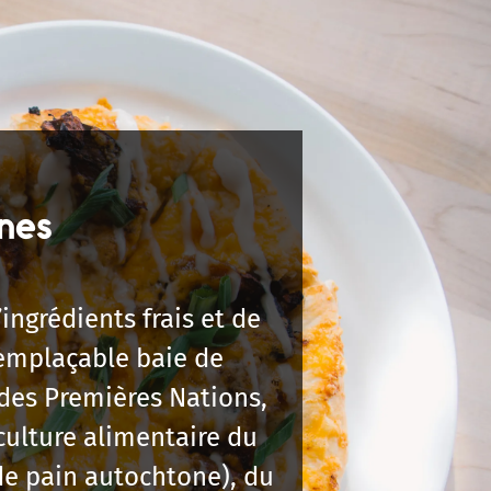
nes
ingrédients frais et de
remplaçable baie de
des Premières Nations,
culture alimentaire du
e pain autochtone), du