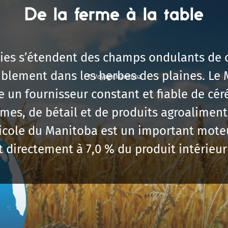
De la ferme à la table
iries s’étendent des champs ondulants de c
iblement dans les herbes des plaines. Le
© Voyage Manitoba
 fournisseur constant et fiable de céré
es, de bétail et de produits agroaliment
gricole du Manitoba est un important mot
 directement à 7,0 % du produit intérieur 