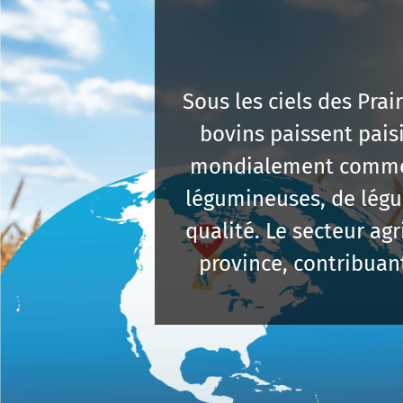
Sous les ciels des Pra
bovins paissent pais
mondialement comme un
légumineuses, de légum
qualité. Le secteur a
province, contribuant