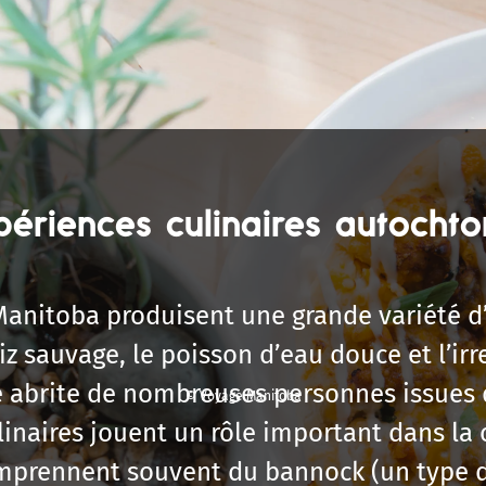
ériences culinaires autochto
 Manitoba produisent une grande variété d’
iz sauvage, le poisson d’eau douce et l’ir
e abrite de nombreuses personnes issues 
© Voyage Manitoba
ulinaires jouent un rôle important dans la 
omprennent souvent du bannock (un type d