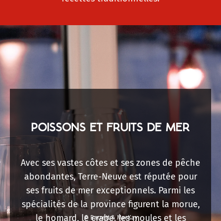
POISSONS ET FRUITS DE MER
Avec ses vastes côtes et ses zones de pêche
abondantes, Terre-Neuve est réputée pour
ses fruits de mer exceptionnels. Parmi les
spécialités de la province figurent la morue,
le homard, le crabe, les moules et les
© Barrett & MacKay