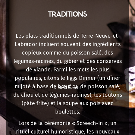
TRADITIONS
Les plats traditionnels de Terre-Neuve-et-
Labrador incluent souvent des ingrédients
copieux comme du poisson salé, des
légumes-racines, du gibier et des conserves
de viande. Parmi les mets les plus
populaires, citons le Jiggs Dinner (un dîner
mijoté à base de bœuf ou de poisson salé,
© David Howells
de chou et de légumes-racines), les toutons
(pâte frite) et la soupe aux pois avec
boulettes.
Lors de la cérémonie « Screech-In », un
rituel culturel humoristique, les nouveaux