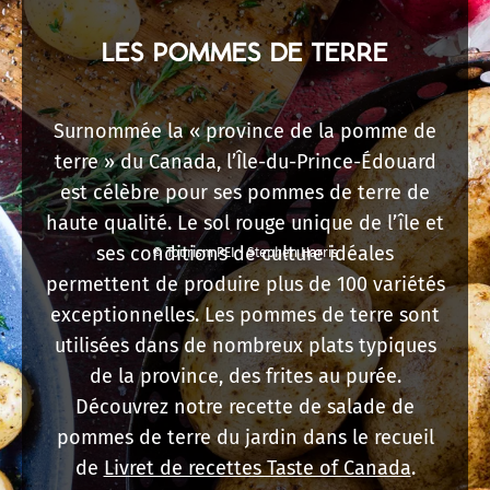
LES POMMES DE TERRE
Surnommée la « province de la pomme de
terre » du Canada, l’Île-du-Prince-Édouard
est célèbre pour ses pommes de terre de
haute qualité. Le sol rouge unique de l’île et
ses conditions de culture idéales
© Tourism PEI - Stephen Harris
permettent de produire plus de 100 variétés
exceptionnelles. Les pommes de terre sont
utilisées dans de nombreux plats typiques
de la province, des frites au purée.
Découvrez notre recette de salade de
pommes de terre du jardin dans le recueil
de
Livret de recettes Taste of Canada
.