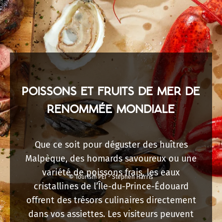
POISSONS ET FRUITS DE MER DE
RENOMMÉE MONDIALE
Que ce soit pour déguster des huîtres
Malpèque, des homards savoureux ou une
variété de poissons frais, les eaux
© Tourism PEI - Stephen Harris
cristallines de l’Île-du-Prince-Édouard
offrent des trésors culinaires directement
dans vos assiettes. Les visiteurs peuvent