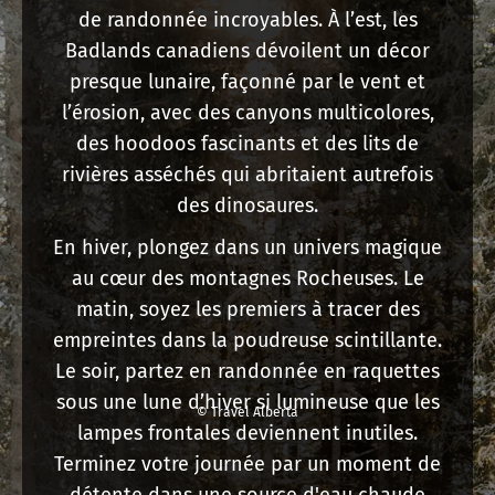
de randonnée incroyables. À l’est, les
Badlands canadiens dévoilent un décor
presque lunaire, façonné par le vent et
l’érosion, avec des canyons multicolores,
des hoodoos fascinants et des lits de
rivières asséchés qui abritaient autrefois
des dinosaures.
En hiver, plongez dans un univers magique
au cœur des montagnes Rocheuses. Le
matin, soyez les premiers à tracer des
empreintes dans la poudreuse scintillante.
Le soir, partez en randonnée en raquettes
sous une lune d’hiver si lumineuse que les
© Travel Alberta
lampes frontales deviennent inutiles.
Terminez votre journée par un moment de
détente dans une source d'eau chaude