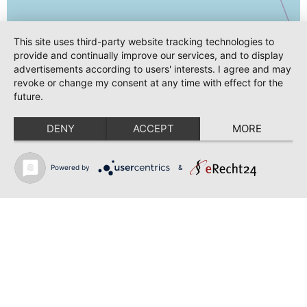
Wittener Str. 248
Bochum
This site uses third-party website tracking technologies to
44803
provide and continually improve our services, and to display
0234/358774
advertisements according to users' interests. I agree and may
revoke or change my consent at any time with effect for the
Rewe Lenk
future.
Am Thie 9
DENY
ACCEPT
MORE
Bochum
44869
02327/790370
Powered by
&
Rewe Lenk
Hiltroper Str. 450
Bochum
44805
0234/8906182
Rewe Lenk