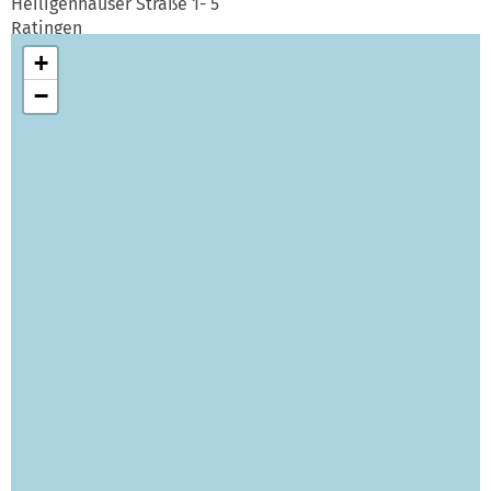
Heiligenhauser Straße 1- 5
Ratingen
40883
+
02102 / 96 32 10
−
hoesel@edeka-kels.de
EDEKA Kells
Rehhecke 75
Ratingen-Lintorf
40885
02102 / 932720
lintorf@edeka-kels.de
EDEKA Kells
Düsseldorfer Straße 31-33
Ratingen
40878
02102 / 73981
wallhoefe@edeka-kels.de