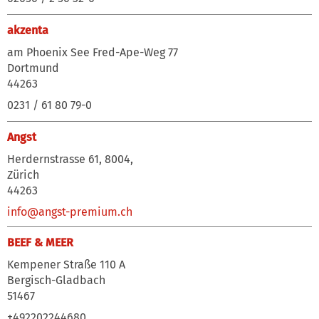
akzenta
am Phoenix See Fred-Ape-Weg 77
Dortmund
44263
0231 / 61 80 79-0
Angst
Herdernstrasse 61, 8004,
Zürich
44263
info@angst-premium.ch
BEEF & MEER
Kempener Straße 110 A
Bergisch-Gladbach
51467
+492202244680