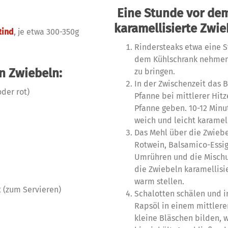
Eine Stunde vor dem
karamellisierte Zwie
Rind
, je etwa 300-350g
Rindersteaks etwa eine S
dem Kühlschrank nehmen
en Zwiebeln:
zu bringen.
In der Zwischenzeit das 
oder rot)
Pfanne bei mittlerer Hitz
Pfanne geben. 10-12 Minu
weich und leicht karamell
Das Mehl über die Zwiebe
Rotwein, Balsamico-Essi
Umrühren und die Mischu
die Zwiebeln karamellis
warm stellen.
t (zum Servieren)
Schalotten schälen und i
Rapsöl in einem mittleren
kleine Bläschen bilden,