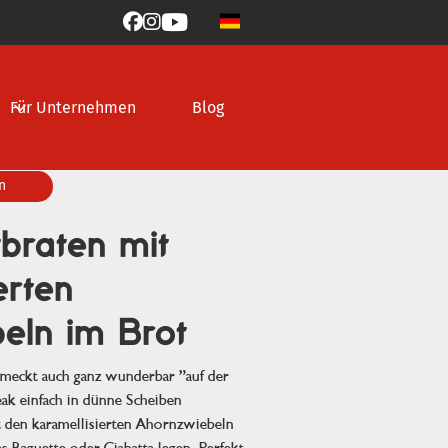



Für Unternehmen
Blog
n
tbraten mit
erten
eln im Brot
meckt auch ganz wunderbar "auf der
eak einfach in dünne Scheiben
 den karamellisierten Ahornzwiebeln