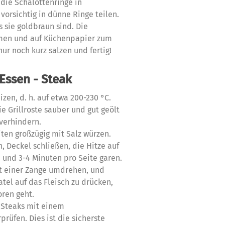
 die Schalottenringe in
rsichtig in dünne Ringe teilen.
s sie goldbraun sind. Die
men und auf Küchenpapier zum
nur noch kurz salzen und fertig!
Essen - Steak
izen, d. h. auf etwa 200-230 °C.
ie Grillroste sauber und gut geölt
 verhindern.
iten großzügig mit Salz würzen.
n, Deckel schließen, die Hitze auf
n und 3-4 Minuten pro Seite garen.
it einer Zange umdrehen, und
el auf das Fleisch zu drücken,
oren geht.
 Steaks mit einem
rüfen. Dies ist die sicherste