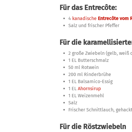
Für das Entrecôte:
4
kanadische
Entrecôte vom 
Salz und frischer Pfeffer
Für die karamellisiert
2 große Zwiebeln (gelb, weiß 
1 EL Butterschmalz
50 ml Rotwein
200 ml Rinderbrühe
1 EL Balsamico-Essig
1 EL
Ahornsirup
1 EL Weizenmehl
Salz
Frischer Schnittlauch, gehack
Für die Röstzwiebeln