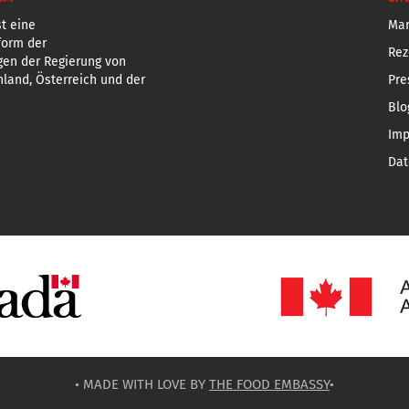
t eine
Mar
form der
Rez
gen der Regierung von
land, Österreich und der
Pre
Blo
Im
Dat
• MADE WITH LOVE BY
THE FOOD EMBASSY
•