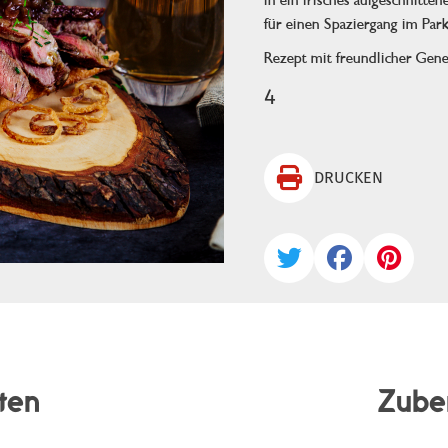
in ein frisches aufgeschnitten
für einen Spaziergang im Park
Rezept mit freundlicher Ge
4

DRUCKEN



ten
Zube