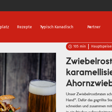
platz
Rezepte
Typisch Kanadisch
Partner
105
min
Hauptspeise

Zwiebelros
karamellisi
Ahornzwieb
Unser Zwiebelrostbraten sch
Hand". Dafür das gegrillte St
schneiden und zusammen mit