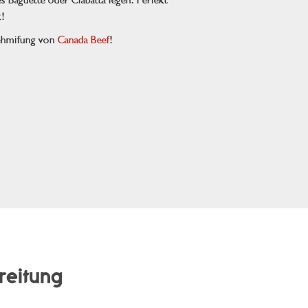
es Baguette oder Ciabatta legen. Perfekt
!
nehmifung von
Canada Beef
!
reitung