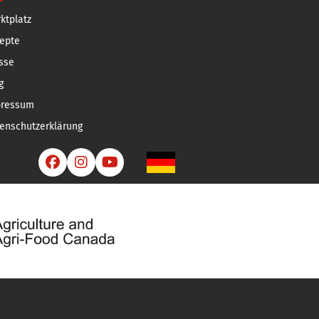
ktplatz
epte
sse
g
pressum
enschutzerklärung


