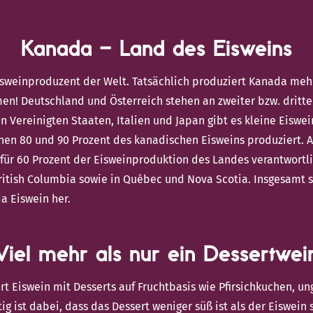
Kanada – Land des Eisweins
isweinproduzent der Welt. Tatsächlich produziert Kanada mehr
! Deutschland und Österreich stehen an zweiter bzw. dritter
 Vereinigten Staaten, Italien und Japan gibt es kleine Eiswe
hen 80 und 90 Prozent des kanadischen Eisweins produziert. A
 für 60 Prozent der Eisweinproduktion des Landes verantwortli
British Columbia sowie in Québec und Nova Scotia. Insgesamt 
a Eiswein her.
Viel mehr als nur ein Dessertwei
t Eiswein mit Desserts auf Fruchtbasis wie Pfirsichkuchen, u
g ist dabei, dass das Dessert weniger süß ist als der Eiswein 