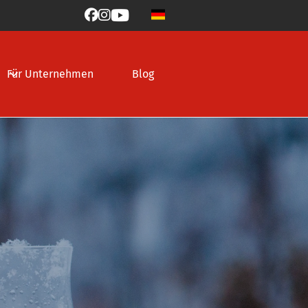



Für Unternehmen
Blog