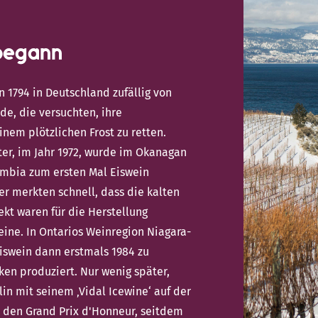
begann
n 1794 in Deutschland zufällig von
e, die versuchten, ihre
nem plötzlichen Frost zu retten.
er, im Jahr 1972, wurde im Okanagan
lumbia zum ersten Mal Eiswein
zer merkten schnell, dass die kalten
kt waren für die Herstellung
ine. In Ontarios Weinregion Niagara-
iswein dann erstmals 1984 zu
en produziert. Nur wenig später,
lin mit seinem ‚Vidal Icewine‘ auf der
 den Grand Prix d'Honneur, seitdem