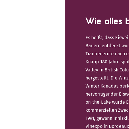
Wie alles 
Es heißt, dass Eiswei
Bauern entdeckt wurd
Traubenernte nach ei
Knapp 180 Jahre spät
Valley in British Co
hergestellt. Die Win
Winter Kanadas perfe
hervorragender Eiswe
on-the-Lake wurde E
kommerziellen Zweck
1991, gewann Inniskil
Vinexpo in Bordeaux