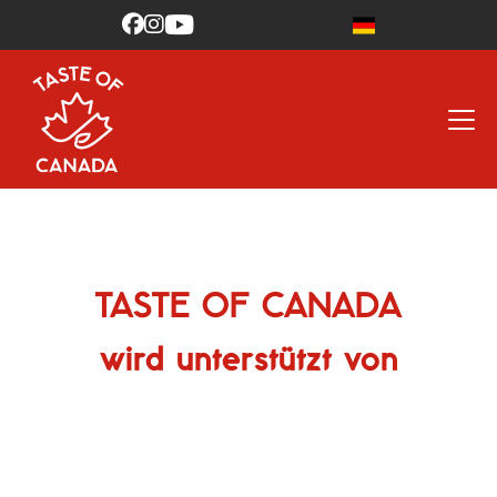



TASTE OF CANADA
wird unterstützt von