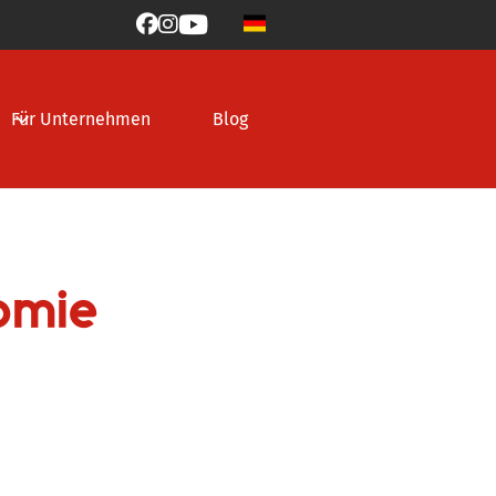



Für Unternehmen
Blog
omie