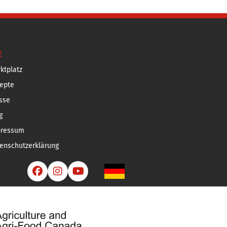
E
ktplatz
epte
sse
g
pressum
enschutzerklärung


