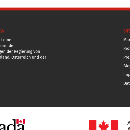
DA
SIT
t eine
Mar
form der
Rez
gen der Regierung von
land, Österreich und der
Pre
Blo
Im
Dat