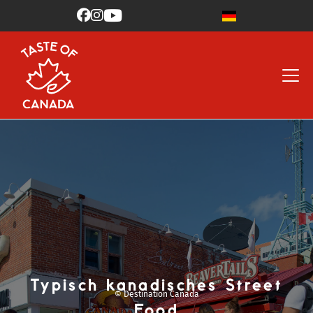



Typisch kanadisches Street
© Destination Canada
Food