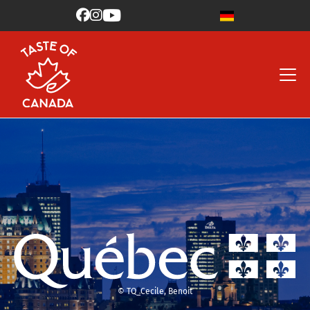



© TQ_Cecile, Benoit