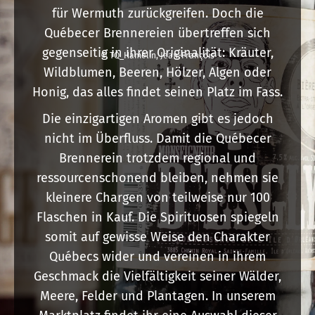
für Wermuth zurückgreifen. Doch die
Québecer Brennereien übertreffen sich
gegenseitig in ihrer Originalität: Kräuter,
© TQ_Hamelin, Jean-François
Wildblumen, Beeren, Hölzer, Algen oder
Honig, das alles findet seinen Platz im Fass.
Die einzigartigen Aromen gibt es jedoch
nicht im Überfluss. Damit die Québecer
Brennerein trotzdem regional und
ressourcenschonend bleiben, nehmen sie
kleinere Chargen von teilweise nur 100
Flaschen in Kauf. Die Spirituosen spiegeln
somit auf gewisse Weise den Charakter
Québecs wider und vereinen in ihrem
Geschmack die Vielfältigkeit seiner Wälder,
Meere, Felder und Plantagen. In unserem