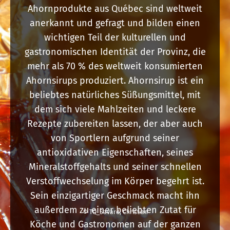
Ahornprodukte aus Québec sind weltweit
anerkannt und gefragt und bilden einen
wichtigen Teil der kulturellen und
gastronomischen Identität der Provinz, die
mehr als 70 % des weltweit konsumierten
Ahornsirups produziert. Ahornsirup ist ein
beliebtes natürliches Süßungsmittel, mit
dem sich viele Mahlzeiten und leckere
Rezepte zubereiten lassen, der aber auch
von Sportlern aufgrund seiner
antioxidativen Eigenschaften, seines
Mineralstoffgehalts und seiner schnellen
Verstoffwechselung im Körper begehrt ist.
Sein einzigartiger Geschmack macht ihn
außerdem zu einer beliebten Zutat für
© TQ_Savard, Christian
Köche und Gastronomen auf der ganzen