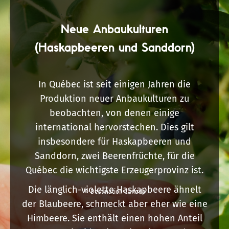
Neue Anbaukulturen
(Haskapbeeren und Sanddorn)
In Québec ist seit einigen Jahren die
Produktion neuer Anbaukulturen zu
beobachten, von denen einige
international hervorstechen. Dies gilt
insbesondere für Haskapbeeren und
Sanddorn, zwei Beerenfrüchte, für die
Québec die wichtigste Erzeugerprovinz ist.
Die länglich-violette Haskapbeere ähnelt
© Destination Canada
der Blaubeere, schmeckt aber eher wie eine
Himbeere. Sie enthält einen hohen Anteil