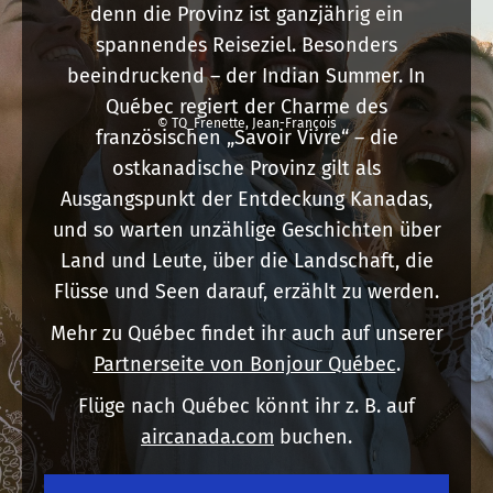
denn die Provinz ist ganzjährig ein
spannendes Reiseziel. Besonders
beeindruckend – der Indian Summer. In
Québec regiert der Charme des
© TQ_Frenette, Jean-François
französischen „Savoir Vivre“ – die
ostkanadische Provinz gilt als
Ausgangspunkt der Entdeckung Kanadas,
und so warten unzählige Geschichten über
Land und Leute, über die Landschaft, die
Flüsse und Seen darauf, erzählt zu werden.
Mehr zu Québec findet ihr auch auf unserer
Partnerseite von Bonjour Québec
.
Flüge nach Québec könnt ihr z. B. auf
aircanada.com
buchen.