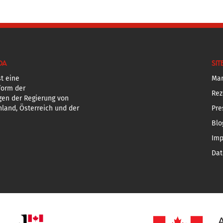
DA
SIT
t eine
Mar
form der
Rez
gen der Regierung von
land, Österreich und der
Pre
Blo
Im
Dat