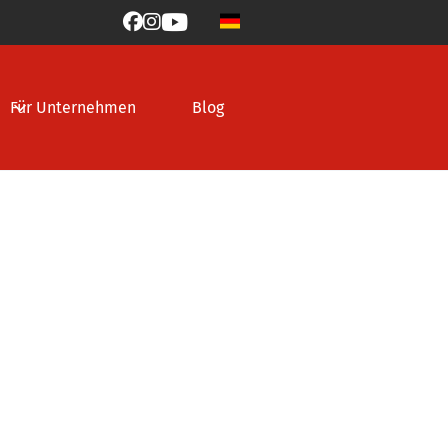



Für Unternehmen
Blog