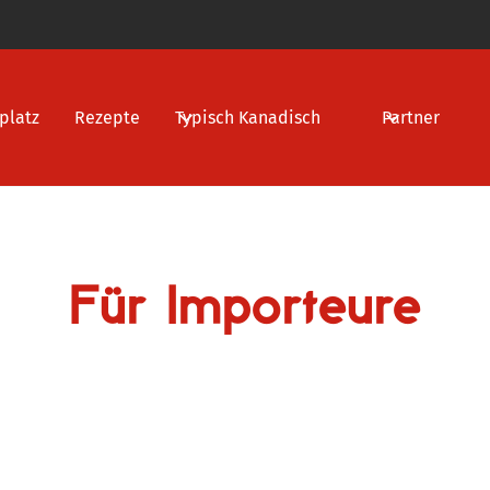
platz
Rezepte
Typisch Kanadisch
Partner
Für Importeure