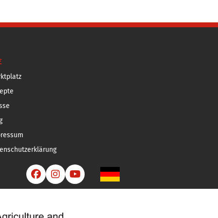
E
ktplatz
epte
sse
g
pressum
enschutzerklärung


