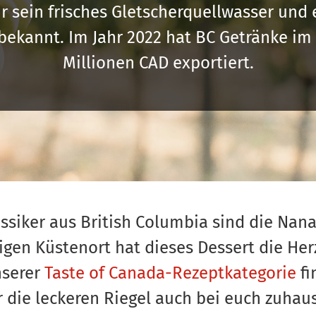
ür sein frisches Gletscherquellwasser und 
ekannt. Im Jahr 2022 hat BC Getränke im
Millionen CAD exportiert.
assiker aus British Columbia sind die Na
en Küstenort hat dieses Dessert die Her
nserer
Taste of Canada-Rezeptkategorie
fi
r die leckeren Riegel auch bei euch zuhau