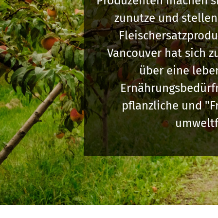
Produzenten machen si
zunutze und stellen 
Fleischersatzprodu
Vancouver hat sich z
über eine lebe
Ernährungsbedürfni
pflanzliche und "
umweltf