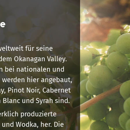
re
eltweit für seine
 dem Okanagan Valley.
n bei nationalen und
 werden hier angebaut,
y, Pinot Noir, Cabernet
 Blanc und Syrah sind.
rklich produzierte
y und Wodka, her. Die