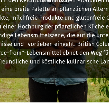
ch den Reichtum an frischen Produkten u
© Destination Canada
eine breite Palette an pflanzlichen Alter
kte, milchfreie Produkte und glutenfreie 
u einer Hochburg der pflanzlichen Küche e
ndige Lebensmittelszene, die auf die unte
sse und -vorlieben eingeht. British Colu
Free-from"-Lebensmittel ebnet den Weg für
reundliche und köstliche kulinarische Lan