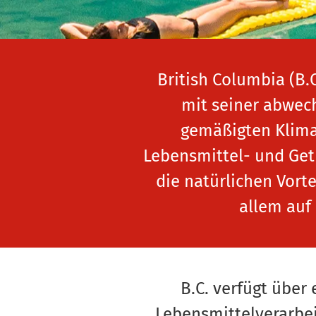
British Columbia (B.
mit seiner abwec
gemäßigten Klima 
Lebensmittel- und Get
die natürlichen Vort
allem auf 
B.C. verfügt über 
Lebensmittelverarbei