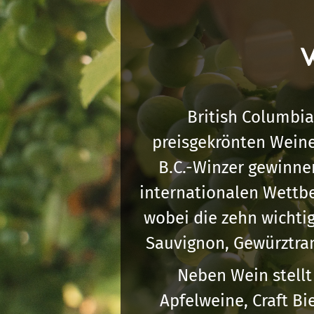
W
British Columbia
preisgekrönten Weine
B.C.-Winzer gewinne
internationalen Wettb
wobei die zehn wichtig
Sauvignon, Gewürztram
Neben Wein stellt
Apfelweine, Craft Bi