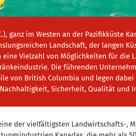
C.), ganz im Westen an der Pazifikküste Ka
hslungsreichen Landschaft, der langen Kü
eine Vielzahl von Möglichkeiten für die L
ränkeindustrie. Die führenden Unterneh
eile von British Columbia und legen dabe
Nachhaltigkeit, Sicherheit, Qualität und 
eine der vielfältigsten Landwirtschafts-,
tungsindustrien Kanadas, die mehr als 50