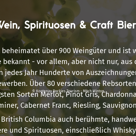
ein, Spirituosen & Craft Bie
 beheimatet über 900 Weingüter und ist w
 bekannt - vor allem, aber nicht nur, aus
n jedes Jahr Hunderte von Auszeichnunge
ewerben. Über 80 verschiedene Rebsorten
© Kootenay Rockies Tourism - Mitch Winton
sten Sorten Merlot, Pinot Gris, Chardonna
iner, Cabernet Franc, Riesling, Sauvignon
 British Columbia auch berühmte, handwe
ere und Spirituosen, einschließlich Whisk