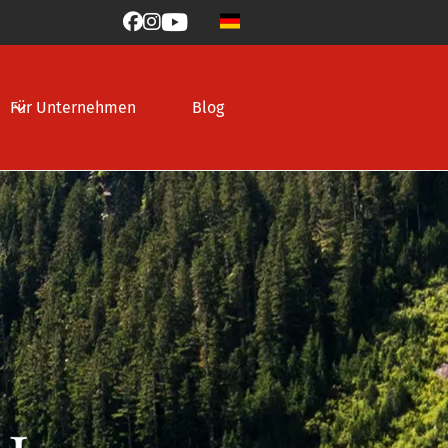



Für Unternehmen
Blog