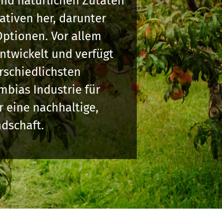
nd natürlichen Zutaten
nativen her, darunter
Optionen. Vor allem
ntwickelt und verfügt
rschiedlichsten
mbias Industrie für
 eine nachhaltige,
dschaft.