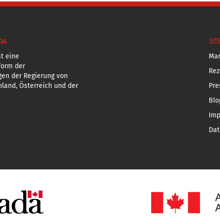
DA
SIT
t eine
Mar
form der
Rez
gen der Regierung von
land, Österreich und der
Pre
Blo
Im
Dat