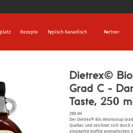
platz
Rezepte
Typisch Kanadisch
Partner
Dietrex© Bio
Grad C - Da
Taste, 250 m
250 ml
Der Dietrex© Bio Ahornsirup Gra
Quebec und zeichnet sich durch 
einzigartig kräftig aromatischen