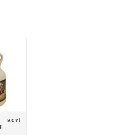
500ml
g