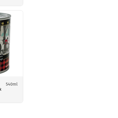
540ml
k