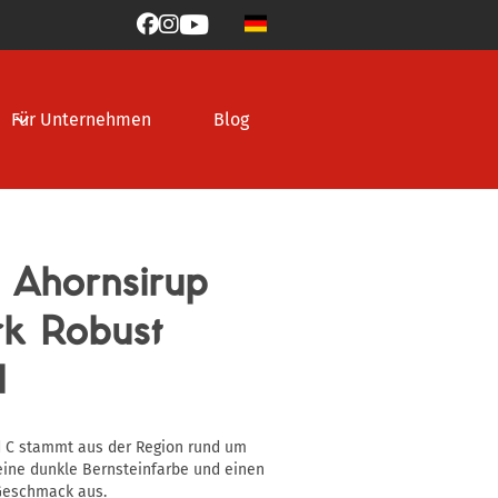



Für Unternehmen
Blog
 Ahornsirup
rk Robust
l
d C stammt aus der Region rund um
eine dunkle Bernsteinfarbe und einen
 Geschmack aus.