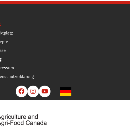
E
ktplatz
epte
sse
g
pressum
enschutzerklärung


