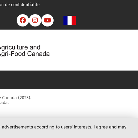
on de confidentialité



e Canada (2023).
nada.
ay advertisements according to users' interests. I agree and may