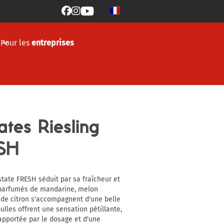



Pour les
entreprises
tes Riesling
ESH
ate FRESH séduit par sa fraîcheur et
 parfumés de mandarine, melon
 de citron s'accompagnent d'une belle
ulles offrent une sensation pétillante,
apportée par le dosage et d'une