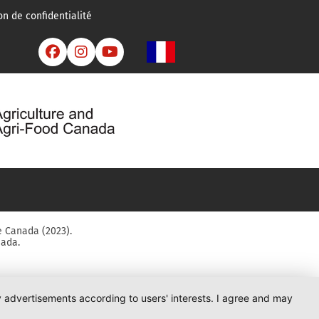
on de confidentialité



e Canada (2023).
nada.
ay advertisements according to users' interests. I agree and may