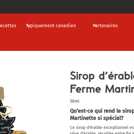
ecettes
Typiquement canadien
Partenaires
Sirop d’érab
Ferme Martin
50ml
Qu'est-ce qui rend le siro
Martinette si spécial?
Ce sirop d'érable exceptionnel e
sève d'érable, récoltée entre fin 