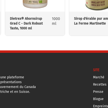
1000
Dietrex© Ahornsirup
Sirop d'érable pur a
ml
Grad C - Dark Robust
La Ferme Martinette
Taste, 1000 ml
SITE
 une plateforme
Marché
eprésentations
Recettes
ouvernement du Canada
triche et en Suisse.
Presse
Blogue
Empreint