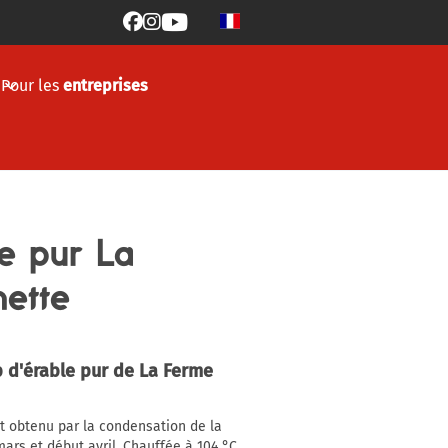



Pour les
entreprises
le pur La
ette
p d'érable pur de La Ferme
st obtenu par la condensation de la
mars et début avril. Chauffée à 104 °C,