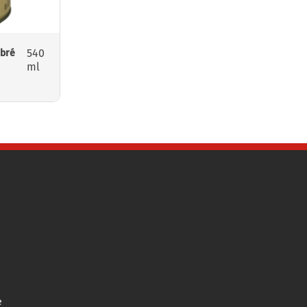
540
mbré
ml
e