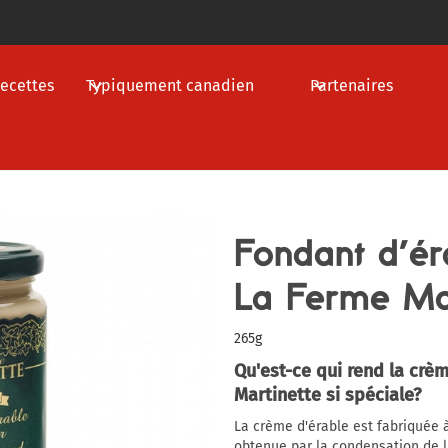
ecettes
Typiquement canadien
Partenaires
Fondant d’éra
La Ferme Mar
265g
Qu'est-ce qui rend la crè
Martinette si spéciale?
La crème d'érable est fabriquée à
obtenue par la condensation de l