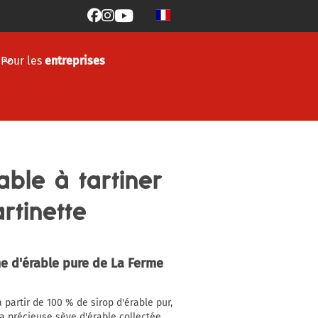



Pour les
entreprises
ble à tartiner
tinette
me d'érable pure de La Ferme
 partir de 100 % de sirop d'érable pur,
a précieuse sève d'érable collectée