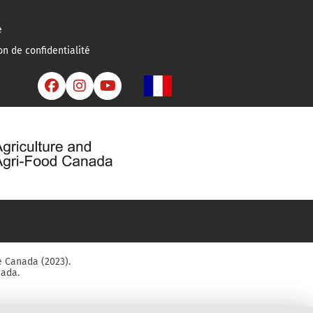
e
on de confidentialité



e Canada (2023).
nada.