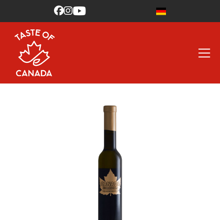


