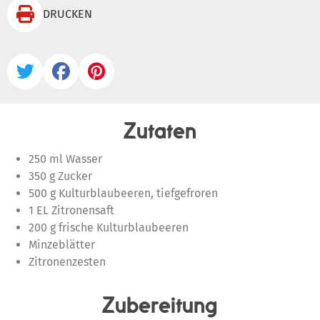

DRUCKEN



Zutaten
250 ml Wasser
350 g Zucker
500 g Kulturblaubeeren, tiefgefroren
1 EL Zitronensaft
200 g frische Kulturblaubeeren
Minzeblätter
Zitronenzesten
Zubereitung