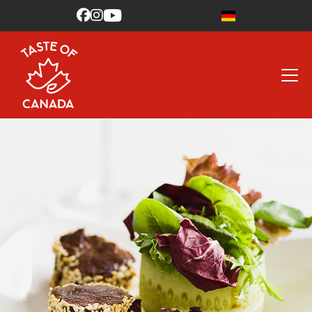


