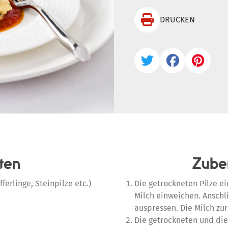

DRUCKEN



ten
Zube
ifferlinge, Steinpilze etc.)
Die getrockneten Pilze e
Milch einweichen. Ansch
auspressen. Die Milch zur 
Die getrockneten und die 