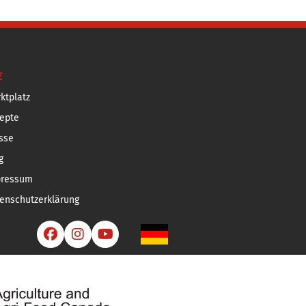
E
ktplatz
epte
sse
g
pressum
enschutzerklärung


