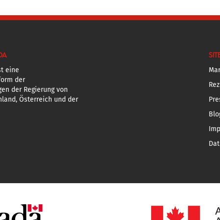
DA
SIT
t eine
Mar
form der
Rez
gen der Regierung von
land, Österreich und der
Pre
Blo
Im
Dat