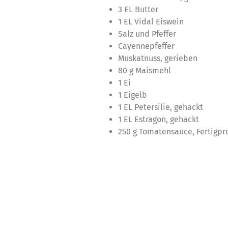
3 EL Butter
1 EL Vidal Eiswein
Salz und Pfeffer
Cayennepfeffer
Muskatnuss, gerieben
80 g Maismehl
1 Ei
1 Eigelb
1 EL Petersilie, gehackt
1 EL Estragon, gehackt
250 g Tomatensauce, Fertigpr