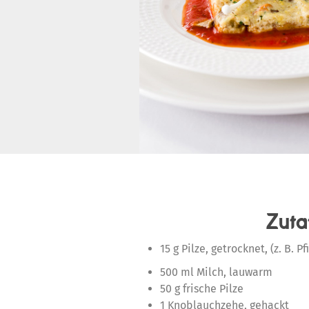
Zuta
15 g Pilze, getrocknet, (z. B. Pf
500 ml Milch, lauwarm
50 g frische Pilze
1 Knoblauchzehe, gehackt