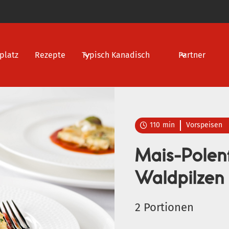
platz
Rezepte
Typisch Kanadisch
Partner
110
min
Vorspeisen

Mais-Polen
Waldpilzen
2 Portionen