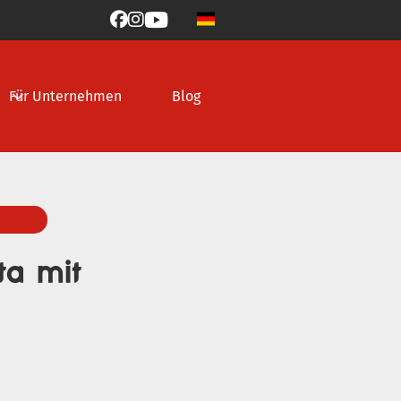



Für Unternehmen
Blog
ta mit