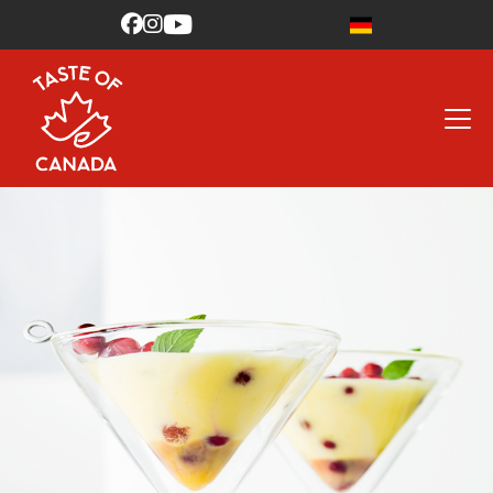


