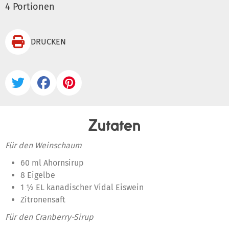
4 Portionen

DRUCKEN



Zutaten
Für den Weinschaum
60 ml Ahornsirup
8 Eigelbe
1 ½ EL kanadischer Vidal Eiswein
Zitronensaft
Für den Cranberry-Sirup