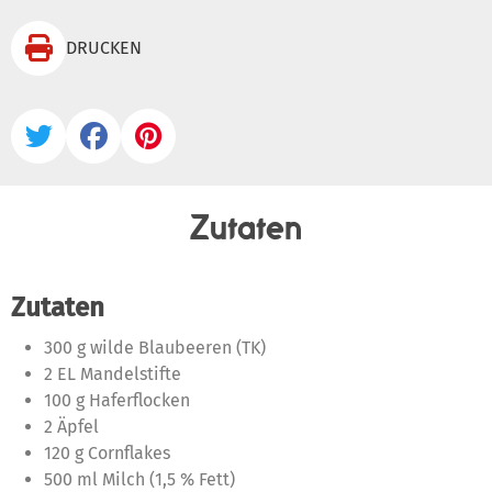

DRUCKEN



Zutaten
Zutaten
300 g wilde Blaubeeren (TK)
2 EL Mandelstifte
100 g Haferflocken
2 Äpfel
120 g Cornflakes
500 ml Milch (1,5 % Fett)