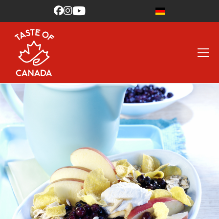


