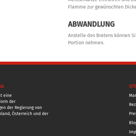
Flamme zur gewünschten Dicke
ABWANDLUNG
Anstelle des Bratens können S
Portion nehmen.
DA
SIT
t eine
Mar
form der
Rez
gen der Regierung von
land, Österreich und der
Pre
Blo
Im