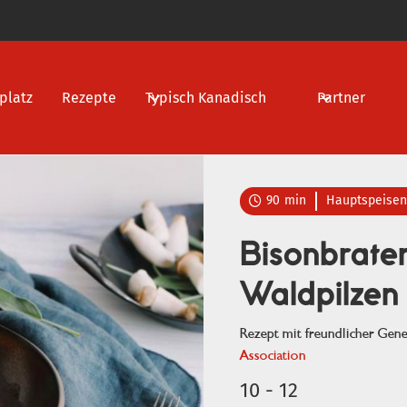
platz
Rezepte
Typisch Kanadisch
Partner
90
min
Hauptspeisen

Bisonbrate
Waldpilzen
Rezept mit freundlicher Ge
Association
10 - 12