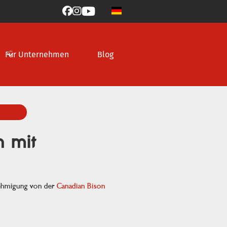



Für Unternehmen
Blog
n mit
nehmigung von der
Canadian Bison