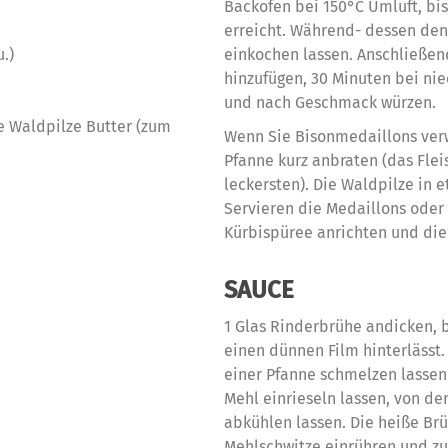
Backofen bei 150°C Umluft, bis
erreicht. Während- dessen den
.)
einkochen lassen. Anschließen
hinzufügen, 30 Minuten bei ni
und nach Geschmack würzen.
 Waldpilze Butter (zum
Wenn Sie Bisonmedaillons verw
Pfanne kurz anbraten (das Flei
leckersten). Die Waldpilze in 
Servieren die Medaillons oder
Kürbispüree anrichten und die
SAUCE
1 Glas Rinderbrühe andicken, bi
einen dünnen Film hinterlässt.
einer Pfanne schmelzen lasse
Mehl einrieseln lassen, von d
abkühlen lassen. Die heiße Br
Mehlschwitze einrühren und zu