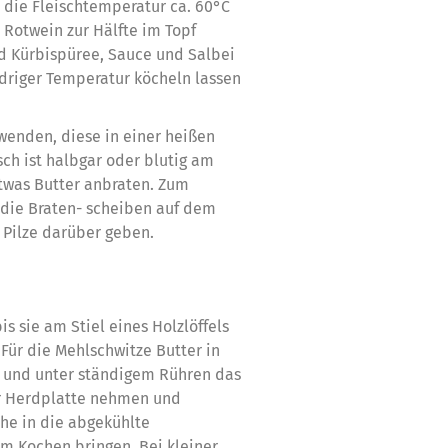
 die Fleischtemperatur ca. 60°C
 Rotwein zur Hälfte im Topf
d Kürbispüree, Sauce und Salbei
edriger Temperatur köcheln lassen
enden, diese in einer heißen
sch ist halbgar oder blutig am
etwas Butter anbraten. Zum
 die Braten- scheiben auf dem
 Pilze darüber geben.
s sie am Stiel eines Holzlöffels
 Für die Mehlschwitze Butter in
n und unter ständigem Rühren das
er Herdplatte nehmen und
ühe in die abgekühlte
m Kochen bringen. Bei kleiner