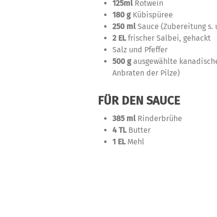
125ml
Rotwein
180 g
Kübispüree
250 ml
Sauce (Zubereitung s. u
2 EL
frischer Salbei, gehackt
Salz und Pfeffer
500 g
ausgewählte kanadische
Anbraten der Pilze)
FÜR DEN SAUCE
385 ml
Rinderbrühe
4 TL
Butter
1 EL
Mehl