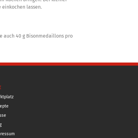
 einkochen lassen.
ie auch 40 g Bisonmedaillons pro
E
ktplatz
epte
sse
g
pressum