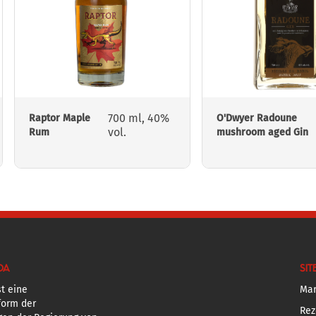
700 ml, 40%
Raptor Maple
O'Dwyer Radoune
vol.
Rum
mushroom aged Gin
DA
SIT
t eine
Mar
form der
Rez