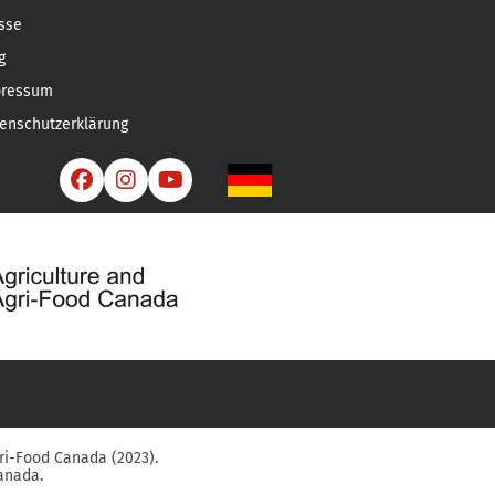
sse
g
pressum
enschutzerklärung



ri-Food Canada (2023).
anada.