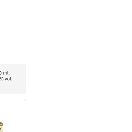
0 ml,
% vol.