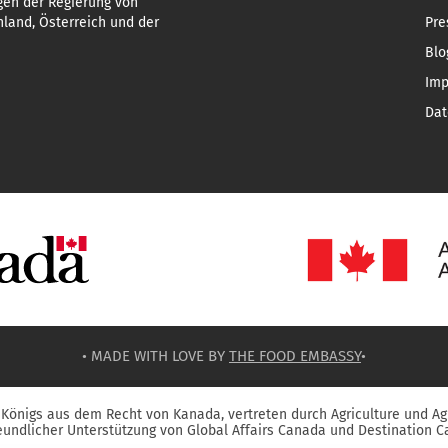
gen der Regierung von
land, Österreich und der
Pre
Blo
Im
Dat
• MADE WITH LOVE BY
THE FOOD EMBASSY
•
Königs aus dem Recht von Kanada, vertreten durch Agriculture und Ag
reundlicher Unterstützung von Global Affairs Canada und Destination C