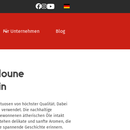



Für Unternehmen
Blog
doune
in
rituosen von höchster Qualität. Dabei
 verwendet. Die nachhaltige
 gewonnenen ätherischen Öle intakt
stehen delikate und sanfte Aromen, die
ne spannende Geschichte erinnern.