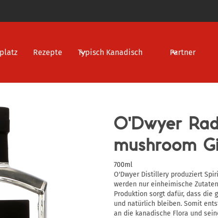
platz
Rezepte
Typisch Kanadisch
Partner
O'Dwyer Ra
mushroom G
700ml
O'Dwyer Distillery produziert Spi
werden nur einheimische Zutaten
Produktion sorgt dafür, dass die
und natürlich bleiben. Somit ent
an die kanadische Flora und sei