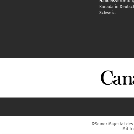
Handelsvertretun
Kanada in Deutsch
Schweiz.
©Seiner Majestät des 
Mit f