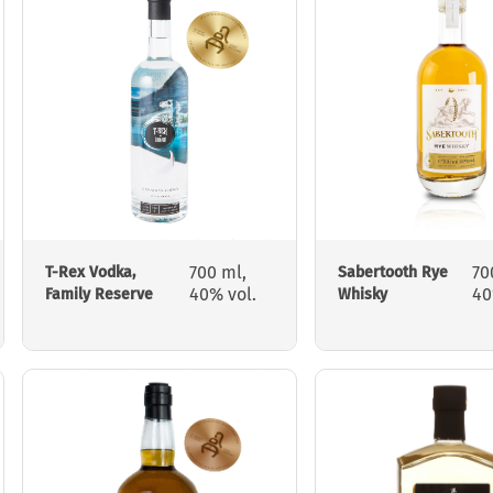
700 ml,
70
T-Rex Vodka,
Sabertooth Rye
40% vol.
40
Family Reserve
Whisky