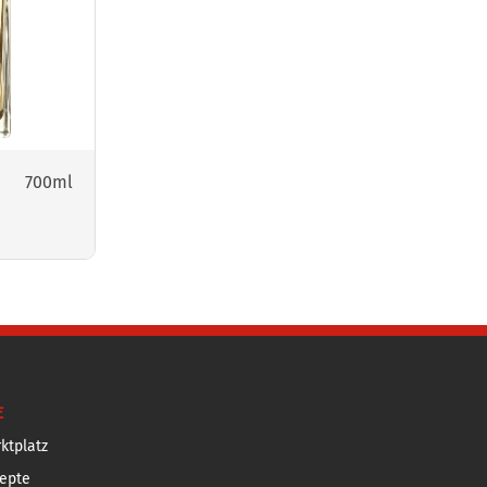
700ml
E
ktplatz
epte