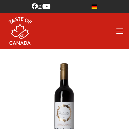


