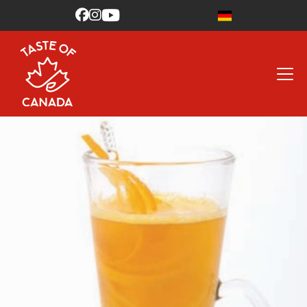


