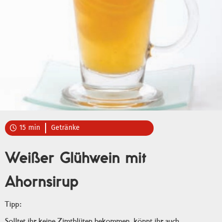
15
min
Getränke

Weißer Glühwein mit
Ahornsirup
Tipp:
Solltet ihr keine Zimtblüten bekommen, könnt ihr auch