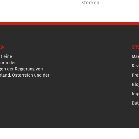
stecken.
DA
SIT
t eine
Mar
form der
Rez
gen der Regierung von
land, Österreich und der
Pre
Blo
Im
Dat