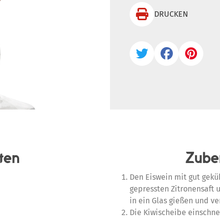

DRUCKEN



ten
Zube
Den Eiswein mit gut gek
gepressten Zitronensaft 
in ein Glas gießen und ve
Die Kiwischeibe einschn