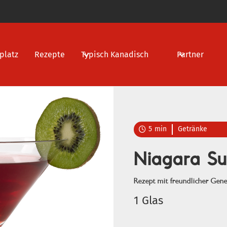
platz
Rezepte
Typisch Kanadisch
Partner
5
min
Getränke

Niagara Su
Rezept mit freundlicher Gene
1 Glas