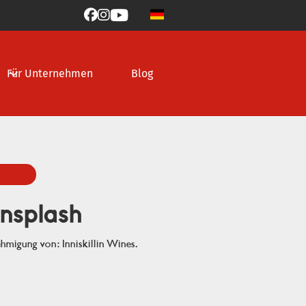



Für Unternehmen
Blog
nsplash
hmigung von: Inniskillin Wines.