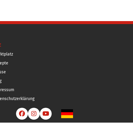
E
ktplatz
epte
sse
g
pressum
enschutzerklärung


