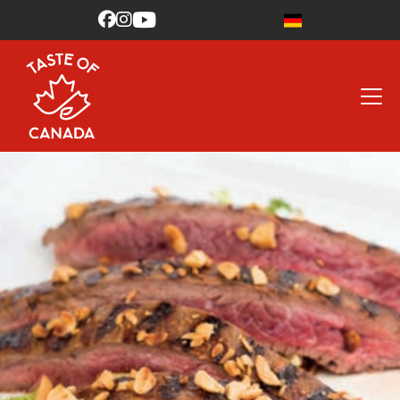


