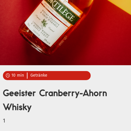
10
min
Getränke

Geeister Cranberry-Ahorn
Whisky
1