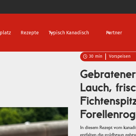
platz
Rezepte
Typisch Kanadisch
Partner
30
min
Vorspeisen

Gebratener
Lauch, fris
Fichtenspit
Forellenro
In diesem Rezept vom kanad
entfalten die goldbraun gebra