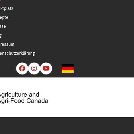
ktplatz
epte
sse
g
pressum
enschutzerklärung


