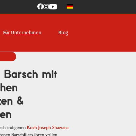



Für Unternehmen
Blog
 Barsch mit
chen
zen &
gen
isch-indigenen
Koch Joseph Shawana
tenen Barschfilets ihren vollen