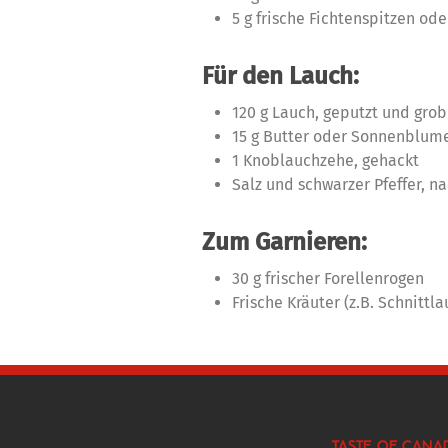
5 g frische Fichtenspitzen od
Für den Lauch:
120 g Lauch, geputzt und gro
15 g Butter oder Sonnenblum
1 Knoblauchzehe, gehackt
Salz und schwarzer Pfeffer, 
Zum Garnieren:
30 g frischer Forellenrogen
Frische Kräuter (z.B. Schnittla
TASTE OF CANA