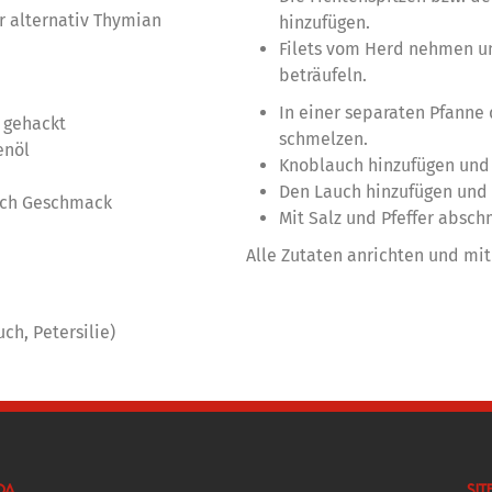
er alternativ Thymian
hinzufügen.
Filets vom Herd nehmen un
beträufeln.
In einer separaten Pfanne 
b gehackt
schmelzen.
enöl
Knoblauch hinzufügen und
Den Lauch hinzufügen und 
nach Geschmack
Mit Salz und Pfeffer absc
Alle Zutaten anrichten und mit
uch, Petersilie)
DA
SIT