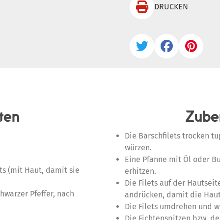

DRUCKEN



ten
Zube
Die Barschfilets trocken t
würzen.
Eine Pfanne mit Öl oder Bu
ts (mit Haut, damit sie
erhitzen.
Die Filets auf der Hautseit
hwarzer Pfeffer, nach
andrücken, damit die Haut
Die Filets umdrehen und we
Die Fichtenspitzen bzw. d