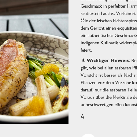
Geschmack in perfekter Harm
sautierten Lauchs. Verfeinert 
Öle der frischen Fichtenspitz
dem Gericht einen exquisiten
ein authentisches Geschmackse
indigenen Kulinarik widerspi
feiert.
🌲
Wichtiger Hinweis:
Bei
gilt, wie bei allen essbaren P
Vorsicht ist besser als Nachsi
Pflanzen vor dem Verzehr kor
darauf, nur die essbaren Teil
Voraus über die Merkmale der
unbeschwert genießen kannst
4