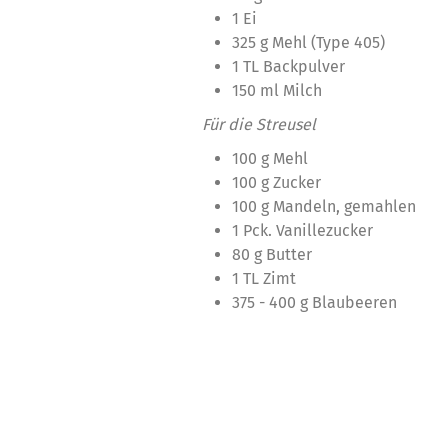
1 Ei
325 g Mehl (Type 405)
1 TL Backpulver
150 ml Milch
Für die Streusel
100 g Mehl
100 g Zucker
100 g Mandeln, gemahlen
1 Pck. Vanillezucker
80 g Butter
1 TL Zimt
375 - 400 g Blaubeeren