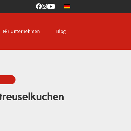



Für Unternehmen
Blog
treuselkuchen