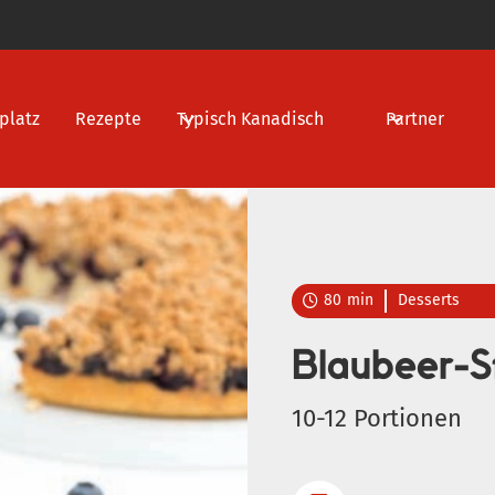
platz
Rezepte
Typisch Kanadisch
Partner
80
min
Desserts

Blaubeer-S
10-12 Portionen