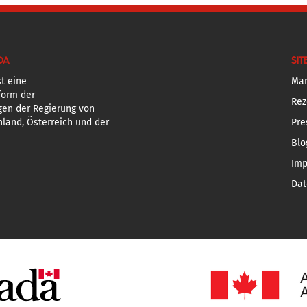
DA
SIT
t eine
Mar
form der
Rez
gen der Regierung von
land, Österreich und der
Pre
Blo
Im
Dat