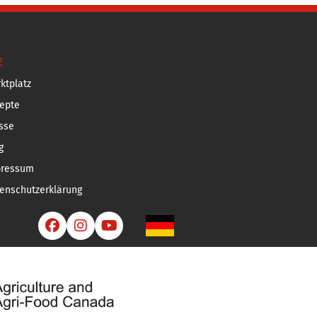
E
ktplatz
epte
sse
g
pressum
enschutzerklärung


