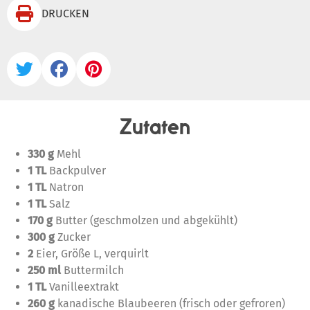

DRUCKEN



Zutaten
330 g
Mehl
1 TL
Backpulver
1 TL
Natron
1 TL
Salz
170 g
Butter (geschmolzen und abgekühlt)
300 g
Zucker
2
Eier, Größe L, verquirlt
250 ml
Buttermilch
1 TL
Vanilleextrakt
260 g
kanadische Blaubeeren (frisch oder gefroren)