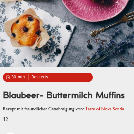
30
min
Desserts

Blaubeer- Buttermilch Muffins
Rezept mit freundlicher Genehmigung von:
Taste of Nova Scotia
12