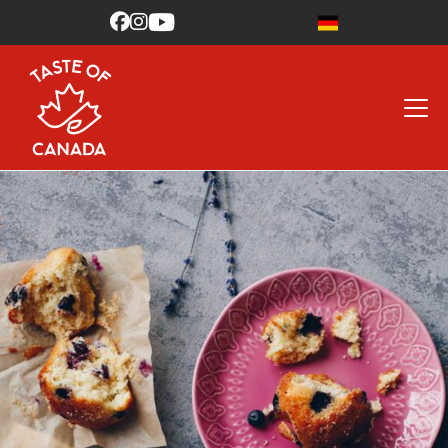


