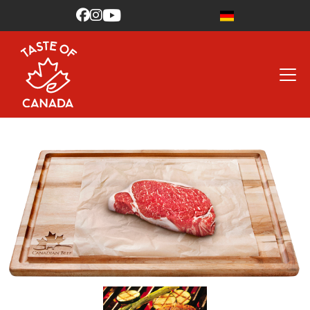


