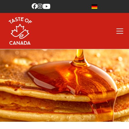


